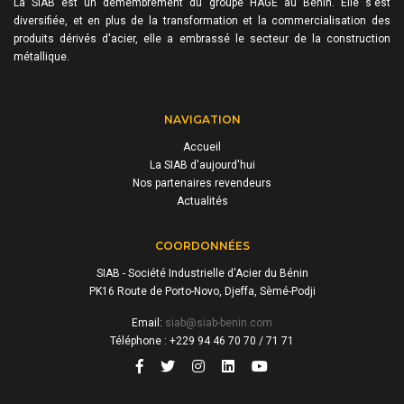
La SIAB est un démembrement du groupe HAGE au Bénin. Elle s'est
diversifiée, et en plus de la transformation et la commercialisation des
produits dérivés d'acier, elle a embrassé le secteur de la construction
métallique.
NAVIGATION
Accueil
La SIAB d'aujourd'hui
Nos partenaires revendeurs
Actualités
COORDONNÉES
SIAB - Société Industrielle d'Acier du Bénin
PK16 Route de Porto-Novo, Djeffa, Sèmé-Podji
Email:
siab@siab-benin.com
Téléphone : +229 94 46 70 70 / 71 71