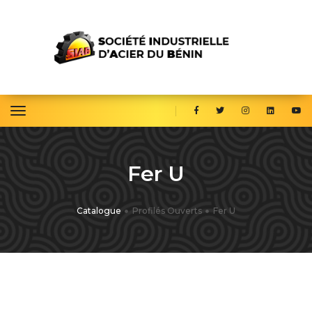
toggle navigation
Fer U
Catalogue
Profilés Ouverts
Fer U