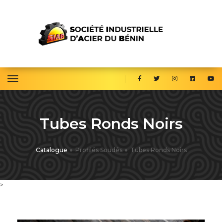
toggle navigation
Tubes Ronds Noirs
Catalogue
Profilés Soudés
Tubes Ronds Noirs
>