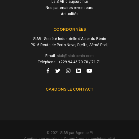
La SIAB d'aujourd'hui
Nos partenaires revendeurs
Actualités
COORDONNÉES
SIAB - Société Industrielle d'Acier du Bénin
PK16 Route de Porto-Novo, Djeffa, Sèmé-Podji
Email:
siab@siab-benin.com
Téléphone : +229 94 46 70 70 / 71 71
GARDONS LE CONTACT
© 2021 SIAB par
Agence Pi
Gestion des cookies
|
Paramètres de confidentialité