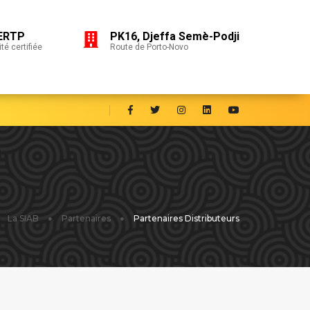
ERTP
PK16, Djeffa Semè-Podji
té certifiée
Route de Porto-Novo
La SIAB
Partenaires
Partenaires Distributeurs