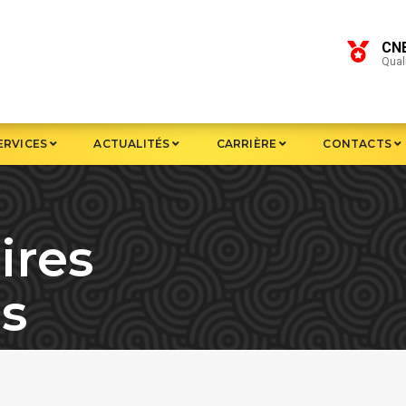
CN
Quali
ERVICES
ACTUALITÉS
CARRIÈRE
CONTACTS
ires
rs