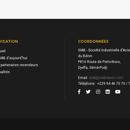
VIGATION
COORDONNÉES
SIAB - Société Industrielle d'Acie
ueil
du Bénin
IAB d'aujourd'hui
PK16 Route de Porto-Novo,
 partenaires revendeurs
Djeffa, Sèmé-Podji
alités
Email:
siab@siab-benin.com
Téléphone : +229 94 46 70 70 / 